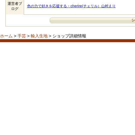
運営者ブ
色の力で好きを応援する・cherire(チェリル）山村えり
ログ
ホーム
>
手芸
>
輸入生地
> ショップ詳細情報