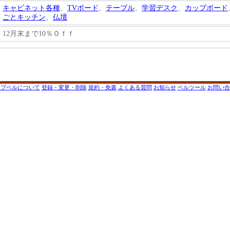
キャビネット各種
、
TVボード
、
テーブル
、
学習デスク
、
カップボード
ごとキッチン
、
仏壇
12月末まで10％Ｏｆｆ
ップベルについて
登録・変更・削除
規約・免責
よくある質問
お知らせ
ベルツール
お問い合