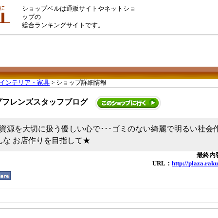
ショップベルは通販サイトやネットショ
ップの
総合ランキングサイトです。
インテリア・家具
> ショップ詳細情報
プフレンズスタッフブログ
資源を大切に扱う優しい心で･･･ゴミのない綺麗で明るい社会
そんな お店作りを目指して★
最終内容
URL：
http://plaza.raku