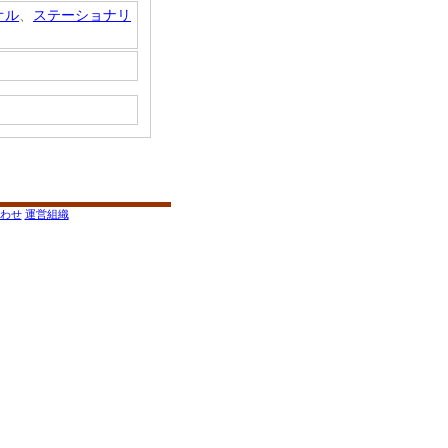
オル
、
ステーショナリ
わせ
運営組織