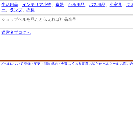
生活用品
、
インテリア小物
、
食器
、
台所用品
、
バス用品
、
小家具
、
タ
ー
、
ランプ
、
衣料
ショップベルを見たと伝えれば粗品進呈
運営者ブログへ
ップベルについて
登録・変更・削除
規約・免責
よくある質問
お知らせ
ベルツール
お問い合