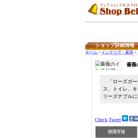
ショップ詳細情報
ホーム
>
インテリア・家具
>
薔薇
「ローズガー
ス、トイレ、キ
リーズナブルに
Check
Tweet
決済方法