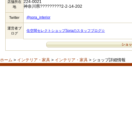
224-0021
店舗所在
神奈川県?????????2-2-14-202
地
@sora_interior
Twitter
運営者ブ
住空間セレクトショップSoraのスタッフブログ☆
ログ
ショッ
ホーム
>
インテリア・家具
>
インテリア・家具
> ショップ詳細情報