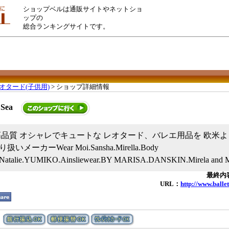
ショップベルは通販サイトやネットショ
ップの
総合ランキングサイトです。
オタード(子供用)
> ショップ詳細情報
 Sea
高品質 オシャレでキュートな レオタード、バレエ用品を 欧米よ
ーカーWear Moi.Sansha.Mirella.Body
.Natalie.YUMIKO.Ainsliewear.BY MARISA.DANSKIN.Mirela and
最終内容
URL：
http://www.ball