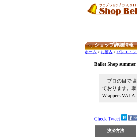
ショップ詳細情報
ホーム
>
お稽古
>
バレエ・レ
Ballet Shop summer
プロの目で 
ております。取り扱いメ
Wrappers.VALA
Check
Tweet
決済方法