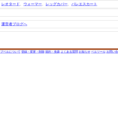
レオタード
、
ウォーマー
、
レッグカバー
、
バレエスカート
運営者ブログへ
ップベルについて
登録・変更・削除
規約・免責
よくある質問
お知らせ
ベルツール
お問い合