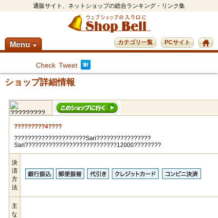
通販サイト、ネットショップの総合ランキング・リンク集
カテゴリ一覧
PCサイト
Menu
▼
Check
Tweet
ショップ詳細情報
?????????4????
?????????????????????Sari????????????????
Sari???????????????????????????12000????????
決
済
方
法
主
な