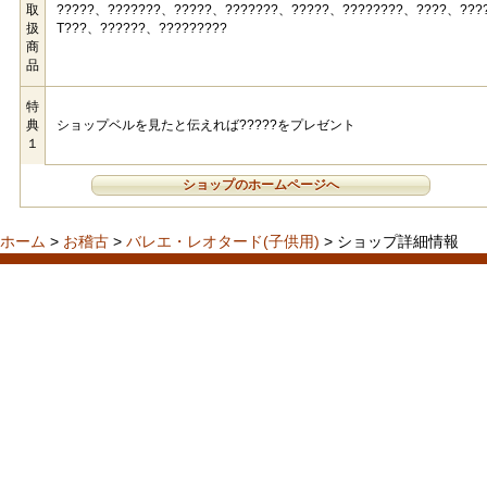
取
?????、???????、?????、???????、?????、????????、????、???
扱
T???、??????、?????????
商
品
特
典
ショップベルを見たと伝えれば?????をプレゼント
１
ショップのホームページへ
ホーム
>
お稽古
>
バレエ・レオタード(子供用)
> ショップ詳細情報