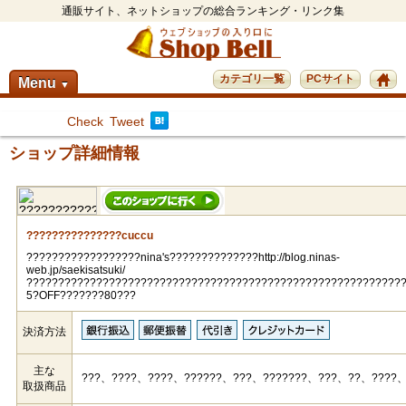
通販サイト、ネットショップの総合ランキング・リンク集
カテゴリ一覧
PCサイト
Menu
▼
Check
Tweet
ショップ詳細情報
???????????????cuccu
??????????????????nina's??????????????http://blog.ninas-
web.jp/saekisatsuki/
???????????????????????????????????????????????????????????
5?OFF???????80???
決済方法
主な
???、????、????、??????、???、???????、???、??、????
取扱商品