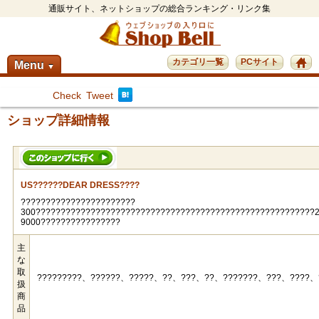
通販サイト、ネットショップの総合ランキング・リンク集
カテゴリ一覧
PCサイト
Menu
▼
Check
Tweet
ショップ詳細情報
US??????DEAR DRESS????
???????????????????????
300????????????????????????????????????????????????????????
9000????????????????
主
な
取
?????????、??????、?????、??、???、??、???????、???、????、
扱
商
品