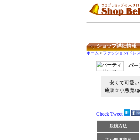
ショップ詳細情報
ホーム
>
ファッション(ドレス
パー
安くて可愛い
通販☆小悪魔ag
Check
Tweet
決済方法