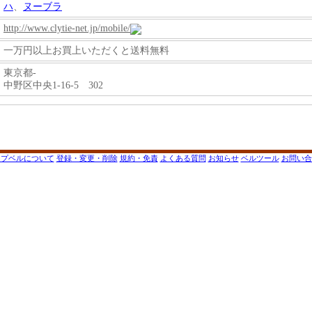
ハ
、
ヌーブラ
http://www.clytie-net.jp/mobile/
一万円以上お買上いただくと送料無料
東京都-
中野区中央1-16-5 302
ップベルについて
登録・変更・削除
規約・免責
よくある質問
お知らせ
ベルツール
お問い合