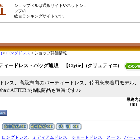
ショップベルは通販サイトやネットショ
ップの
総合ランキングサイトです。
)
>
ロングドレス
> ショップ詳細情報
ティードレス・バッグ通販 【Clytie】(クリュティエ)
ドレス、高級志向のパーティードレス、倖田來未着用モデル、
eha☆AFTER☆掲載商品も豊富です♪♪
最終内容
URL
ロングドレス
、
ミディアムドレス
、
ショートドレス
、
スーツ
、
パーテ