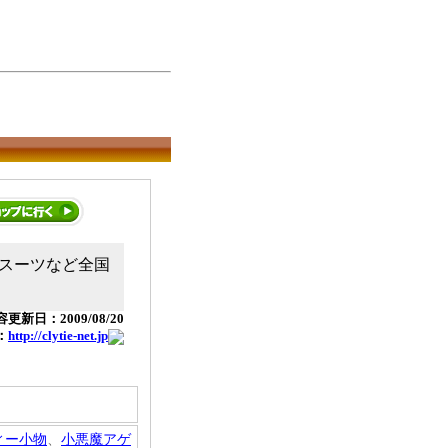
スーツなど全国
更新日：2009/08/20
：
http://clytie-net.jp
ィー小物
、
小悪魔アゲ