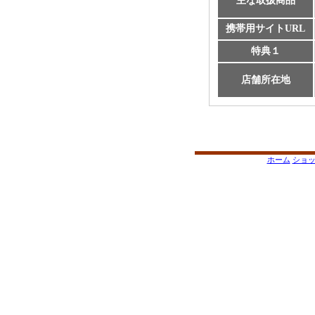
主な取扱商品
携帯用サイトURL
特典１
店舗所在地
ホーム
ショ