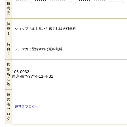
????????、??????、????????、???、??????、??????、???????、?
扱
商
品
特
典
ショップベルを見たと伝えれば送料無料
１
特
典
メルマガに登録すれば送料無料
２
店
舗
106-0032
所
東京都?????4-11-4-B1
在
地
運
営
者
運営者ブログへ
ブ
ロ
グ