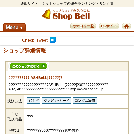
通販サイト、ネットショップの総合ランキング・リンク集
カテゴリ一覧
PCサイト
Menu
▼
Check
Tweet
ショップ詳細情報
?????????? ASHBeLL[?????]?
???????????????????ASHBeLL[?????]?30????????????
40?,50????????????????????????http://www.ashbell.jp
決済方法
主な
???
取扱商品
特典１
???????500????????送料無料