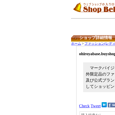
ショップ詳細情報
ホーム
>
ファッション(レディ
ohiroyabase.buyshop
マークバイジェ
外限定品のファ
及び公式ブラン
してショッピン
Check
Tweet