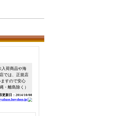
日本未入荷商品や海
店では、正規店
いますので安心
縄・離島除く）
更新日：2014/10/08
oyabase.buyshop.jp/