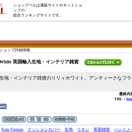
ショップベルは通販サイトやネットショ
ップの
総合ランキングサイトです。
 ショップ詳細情報
ly White 英国輸入生地・インテリア雑貨
生地・インテリア雑貨のリリィホワイト。アンティークなフラ
最終内容
URL：
htt
Kate Forman
、
クッションカバー
、
生地
、
リネン
、
英国雑貨
、
ハンドメ