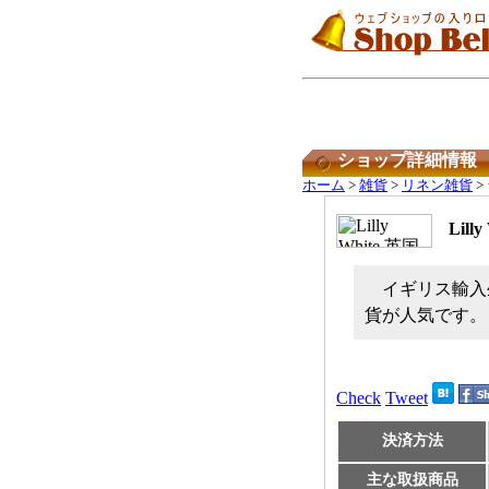
ショップ詳細情報
ホーム
>
雑貨
>
リネン雑貨
>
Lil
イギリス輸入
貨が人気です。
Check
Tweet
決済方法
主な取扱商品