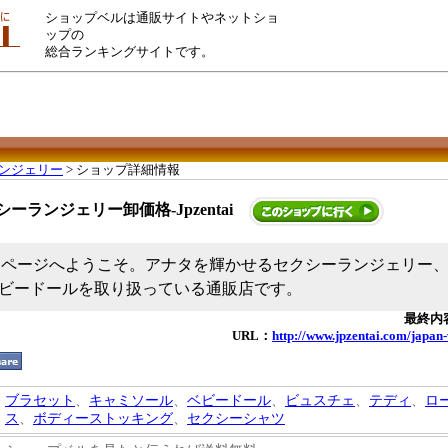
ショップベルは通販サイトやネットショ
ップの
総合ランキングサイトです。
ンジェリー
> ショップ詳細情報
ーランジェリー卸価格-Jpzentai
aiホーンページへようこそ。アナタを輝かせるセクシーランジェリー
ビードールを取り扱っている通販店です。
最終内容
URL：
http://www.jpzentai.com/japan
ブラセット
、
キャミソール
、
ベビードール
、
ビュスチェ
、
テディ
、
ロ
ス
、
ボディーストッキング
、
セクシーシャツ