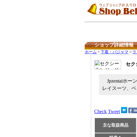
ショップ詳細情報
ホーム
>
下着・パジャマ
>
ラ
セクシ
Jpzent
レイスーツ、ベ
Check
Tweet
主な取扱商品