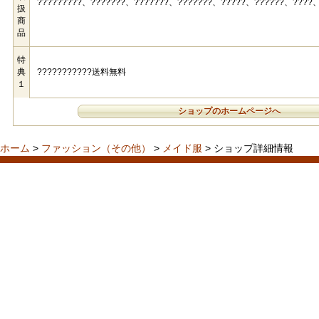
?????????、???????、???????、???????、?????、??????、????、
扱
商
品
特
典
???????????送料無料
１
ショップのホームページへ
ホーム
>
ファッション（その他）
>
メイド服
> ショップ詳細情報