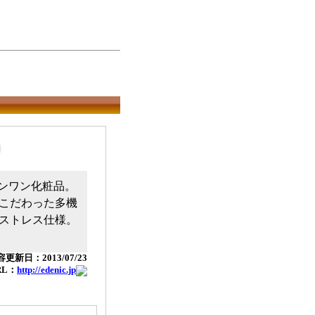
インワン化粧品。
こだわった多機
ストレス仕様。
更新日：2013/07/23
RL：
http://edenic.jp