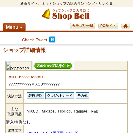
通販サイト、ネットショップの総合ランキング・リンク集
カテゴリ一覧
PCサイト
Menu
▼
Check
Tweet
ショップ詳細情報
MIXCD????LA??MIX
???????????MIXCD????????
決済方法
主な
MIXCD、Mixtape、HipHop、Raggae、R&B
取扱商品
購入特典なし
運営者ブ