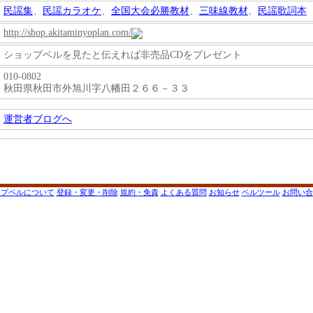
民謡集
、
民謡カラオケ
、
全国大会必勝教材
、
三味線教材
、
民謡歌詞本
http://shop.akitaminyoplan.com/
ショップベルを見たと伝えれば非売品CDをプレゼント
010-0802
秋田県秋田市外旭川字八幡田２６６－３３
運営者ブログへ
ップベルについて
登録・変更・削除
規約・免責
よくある質問
お知らせ
ベルツール
お問い合