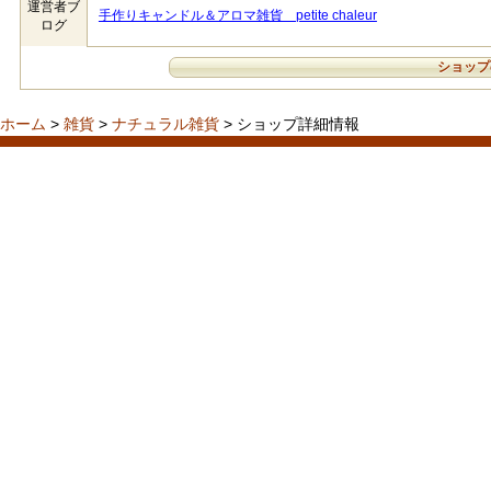
運営者ブ
手作りキャンドル＆アロマ雑貨 petite chaleur
ログ
ショップ
ホーム
>
雑貨
>
ナチュラル雑貨
> ショップ詳細情報