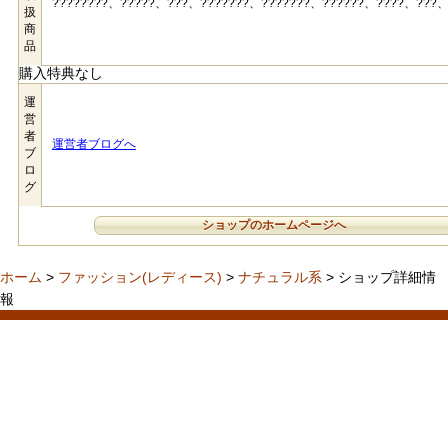
????????、?????、???、???????、???????、??????、????、???、
扱
商
品
購入特典なし
運
営
者
運営者ブログへ
ブ
ロ
グ
ショップのホームページへ
ホーム
>
ファッション(レディース)
>
ナチュラル系
> ショップ詳細情
報