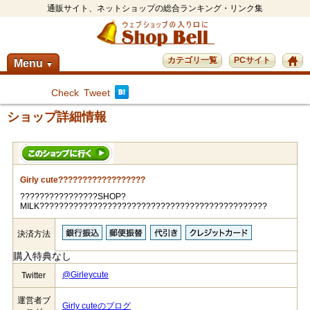
通販サイト、ネットショップの総合ランキング・リンク集
カテゴリ一覧
PCサイト
Menu
▼
Check
Tweet
ショップ詳細情報
Girly cute??????????????????
????????????????SHOP?
MILK???????????????????????????????????????????????
決済方法
購入特典なし
@Girleycute
Twitter
運営者ブ
Girly cuteのブログ