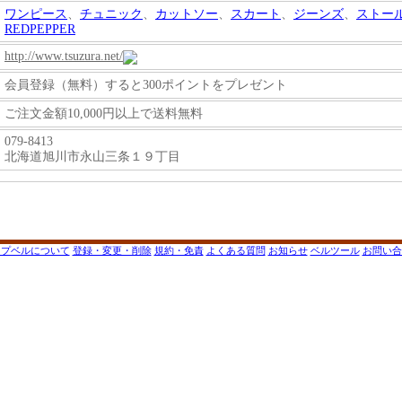
ワンピース
、
チュニック
、
カットソー
、
スカート
、
ジーンズ
、
ストー
REDPEPPER
http://www.tsuzura.net/
会員登録（無料）すると300ポイントをプレゼント
ご注文金額10,000円以上で送料無料
079-8413
北海道旭川市永山三条１９丁目
ップベルについて
登録・変更・削除
規約・免責
よくある質問
お知らせ
ベルツール
お問い合