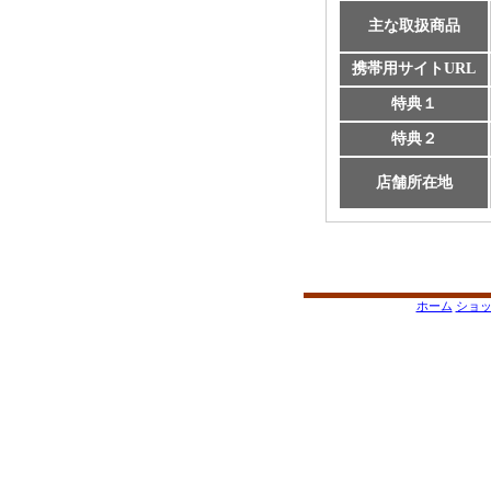
主な取扱商品
携帯用サイトURL
特典１
特典２
店舗所在地
ホーム
ショ