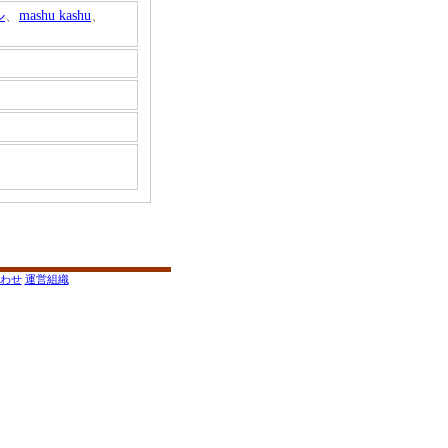
ル
、
mashu kashu
、
わせ
運営組織