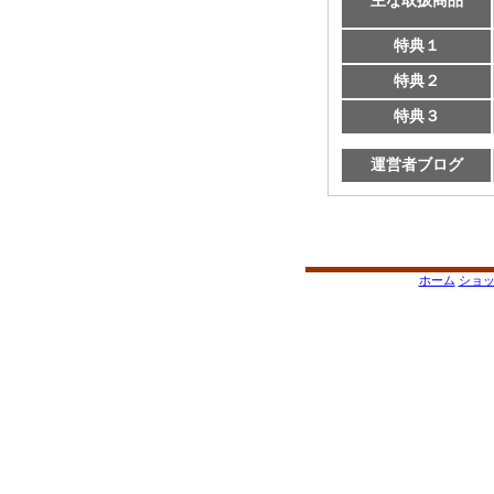
主な取扱商品
特典１
特典２
特典３
運営者ブログ
ホーム
ショ