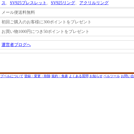
ス
、
SV925ブレスレット
、
SV925リング
、
アクリルリング
メール便送料無料
初回ご購入のお客様に300ポイントをプレゼント
お買い物1000円につき50ポイントをプレゼント
運営者ブログへ
ップベルについて
登録・変更・削除
規約・免責
よくある質問
お知らせ
ベルツール
お問い合