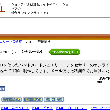
ショップベルは通販サイトやネットショ
ップの
総合ランキングサイトです。
エリー
>
天然石
> ショップ詳細情報
chaleur（ラ・シャルール）
ロを使ったハンドメイドジュエリー・アクセサリーのオンライ
込めて丁寧に制作してます。メール便は送料無料でお届けいた
最終内容
URL：
ht
K14GFネックレス
、
K14GFピアス
、
K14GFブレスレット
、
SV925ネッ