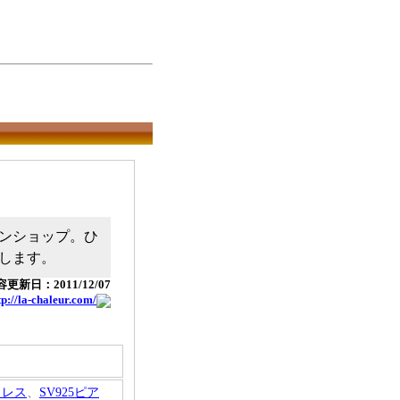
ンショップ。ひ
します。
更新日：2011/12/07
tp://la-chaleur.com/
クレス
、
SV925ピア