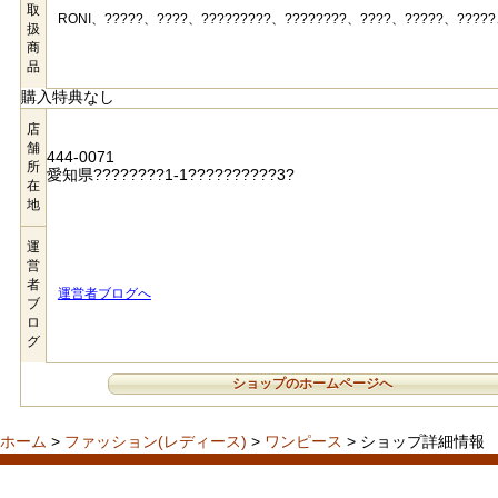
取
RONI、?????、????、?????????、????????、????、?????、?????
扱
商
品
購入特典なし
店
舗
444-0071
所
愛知県????????1-1??????????3?
在
地
運
営
者
運営者ブログへ
ブ
ロ
グ
ショップのホームページへ
ホーム
>
ファッション(レディース)
>
ワンピース
> ショップ詳細情報