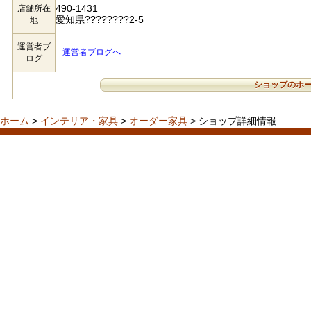
490-1431
店舗所在
愛知県????????2-5
地
運営者ブ
運営者ブログへ
ログ
ショップのホ
ホーム
>
インテリア・家具
>
オーダー家具
> ショップ詳細情報