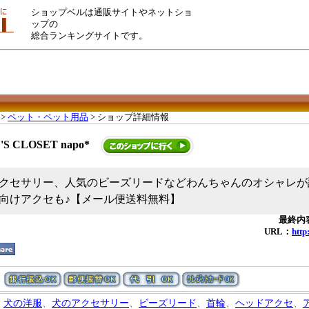
ショップベルは通販サイトやネットショ
ップの
総合ランキングサイトです。
>
ペット・ペット用品
> ショップ詳細情報
'S CLOSET napo*
クセサリー、人気のビーズリードなどわんちゃんのオシャレが
向けアクセも♪【メール便送料無料】
最終内容
URL：
http
犬の洋服
、
犬のアクセサリー
、
ビーズリード
、
首輪
、
ヘッドアクセ
、