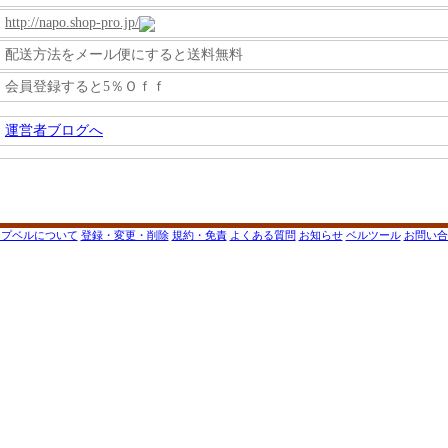
http://napo.shop-pro.jp/
配送方法をメール便にすると送料無料
会員登録すると5％Ｏｆｆ
運営者ブログへ
ップベルについて
登録・変更・削除
規約・免責
よくある質問
お知らせ
ベルツール
お問い合