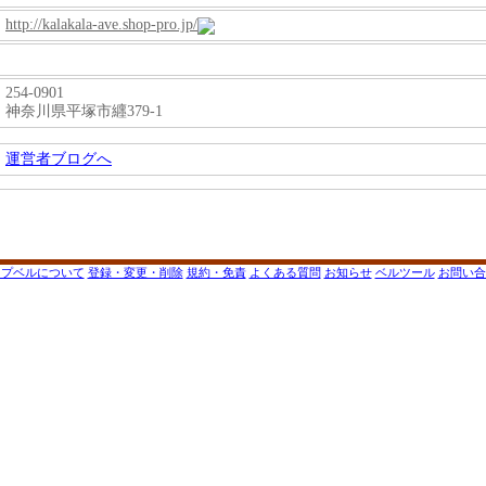
http://kalakala-ave.shop-pro.jp/
254-0901
神奈川県平塚市纒379-1
運営者ブログへ
ップベルについて
登録・変更・削除
規約・免責
よくある質問
お知らせ
ベルツール
お問い合