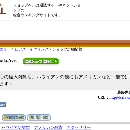
ショップベルは通販サイトやネットショ
ップの
総合ランキングサイトです。
エリー
>
ピアス・イヤリング
> ショップ詳細情報
ala.Ave.
心の輸入雑貨店。ハワイアンの他にもアメリカンなど、他では
ます♪
最終内容
URL：
http://kalak
ハワイアン雑貨
、
アメリカン雑貨
、
アクセサリー