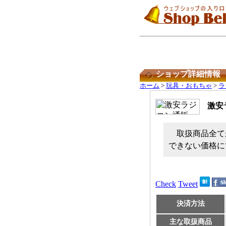
ショップ詳細情報
ホーム
>
玩具・おもちゃ
>
ラ
激安
取扱商品全て
できない価格に
Check
Tweet
決済方法
主な取扱商品