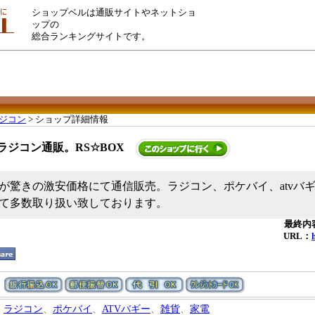
ショップベルは通販サイトやネットショ
ップの
総合ランキングサイトです。
ジコン
> ショップ詳細情報
ラジコン通販。RS☆BOX
が驚きの激安価格にて通信販売。ラジコン、ポケバイ、atvバ
て多数取り扱い致しております。
最終内容
URL：
ラジコン
、
ポケバイ
、
ATVバギー
、
雑貨
、
家電