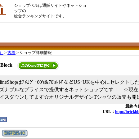
ショップベルは通販サイトやネットショ
ップの
総合ランキングサイトです。
）
>
古着
> ショップ詳細情報
kBlock
k OnlineShopはｱﾒｶｼﾞ･60's&70'sﾚﾄﾛなどUS･UKを中心にセ
ズナブルなプライスで提供するネットショップです！！☆現在S
イスダウンしてます☆オリジナルデザインTシャツの販売も開
最終内容
URL：
http://brick