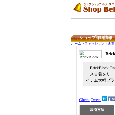
ショップ詳細情報
ホーム
>
ファッション（古着
Bric
BrickBloc
ース古着をリー
イテム大幅プラ
Check
Tweet
決済方法