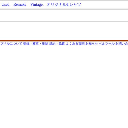
Used
、
Remake
、
Vintage
、
オリジナルTシャツ
ップベルについて
登録・変更・削除
規約・免責
よくある質問
お知らせ
ベルツール
お問い合