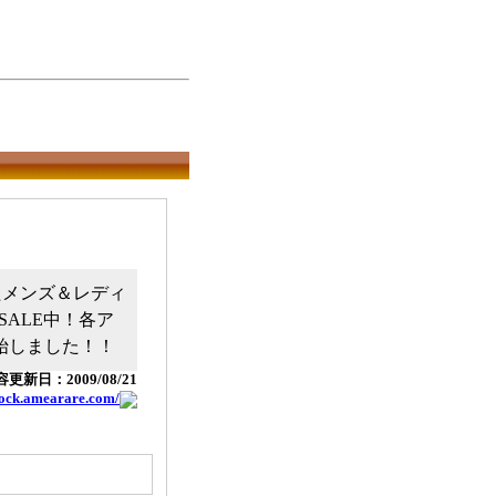
レクトしたメンズ＆レディ
ALE中！各ア
始しました！！
更新日：2009/08/21
block.amearare.com/