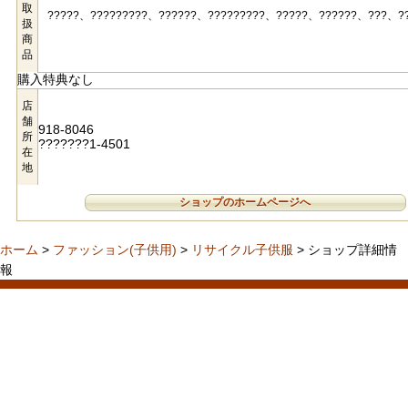
取
?????、?????????、??????、?????????、?????、??????、???、?
扱
商
品
購入特典なし
店
舗
918-8046
所
???????1-4501
在
地
ショップのホームページへ
ホーム
>
ファッション(子供用)
>
リサイクル子供服
> ショップ詳細情
報