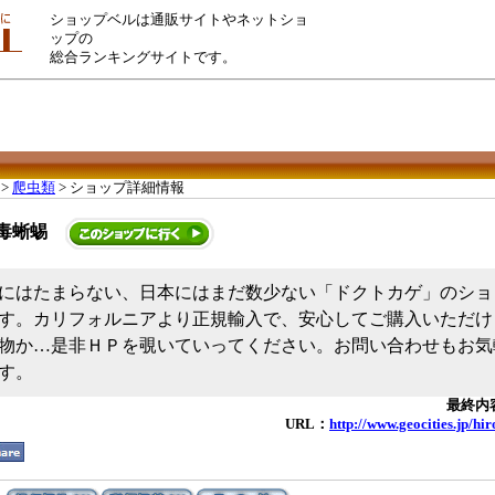
ショップベルは通販サイトやネットショ
ップの
総合ランキングサイトです。
>
爬虫類
> ショップ詳細情報
毒蜥蜴
にはたまらない、日本にはまだ数少ない「ドクトカゲ」のショ
す。カリフォルニアより正規輸入で、安心してご購入いただけ
物か…是非ＨＰを覗いていってください。お問い合わせもお気
す。
最終内容
URL：
http://www.geocities.jp/h