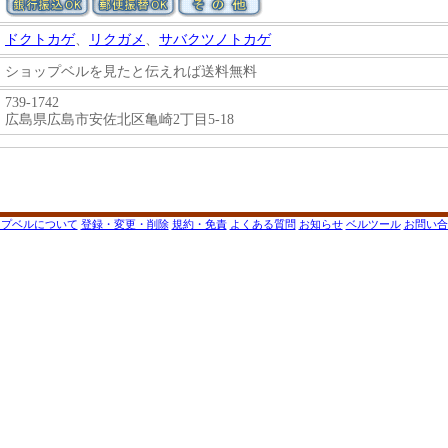
ドクトカゲ
、
リクガメ
、
サバクツノトカゲ
ショップベルを見たと伝えれば送料無料
739-1742
広島県広島市安佐北区亀崎2丁目5-18
ップベルについて
登録・変更・削除
規約・免責
よくある質問
お知らせ
ベルツール
お問い合