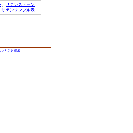
ン
、
サテンストーン
、
、
サテンサンプル表
わせ
運営組織