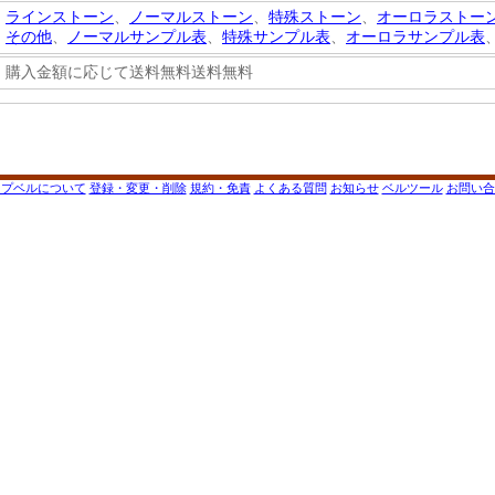
ラインストーン
、
ノーマルストーン
、
特殊ストーン
、
オーロラストー
その他
、
ノーマルサンプル表
、
特殊サンプル表
、
オーロラサンプル表
購入金額に応じて送料無料送料無料
ップベルについて
登録・変更・削除
規約・免責
よくある質問
お知らせ
ベルツール
お問い合