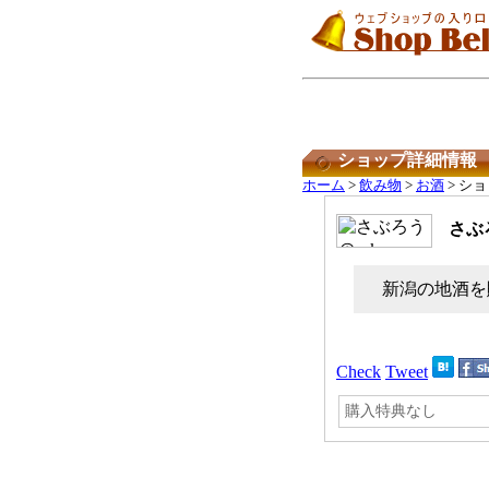
ショップ詳細情報
ホーム
>
飲み物
>
お酒
> シ
さぶろ
新潟の地酒を
Check
Tweet
購入特典なし