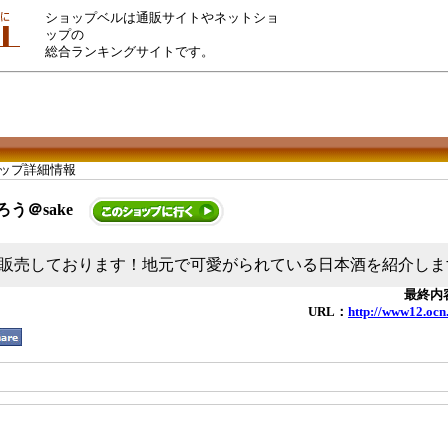
ショップベルは通販サイトやネットショ
ップの
総合ランキングサイトです。
ョップ詳細情報
う＠sake
販売しております！地元で可愛がられている日本酒を紹介しますよ
最終内容
URL：
http://www12.ocn