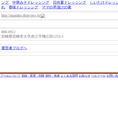
ング
、
中華みそドレッシング
、
日向夏ドレッシング
、
しいたけドレッ
れ
、
香味ドレッシング
、
ママの早漬けの素
http://masuko.shop-pro.jp/
880-0912
宮崎県宮崎市大字赤江字飛江田1253-1
運営者ブログへ
ップベルについて
登録・変更・削除
規約・免責
よくある質問
お知らせ
ベルツール
お問い合