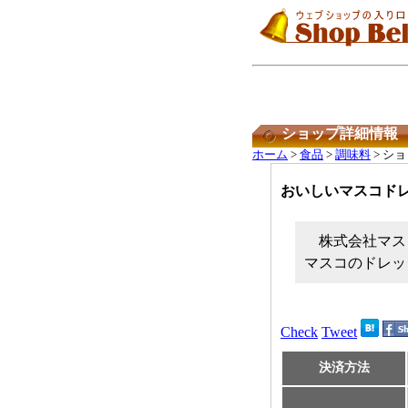
ショップ詳細情報
ホーム
>
食品
>
調味料
> シ
おいしいマスコド
株式会社マス
マスコのドレッ
Check
Tweet
決済方法