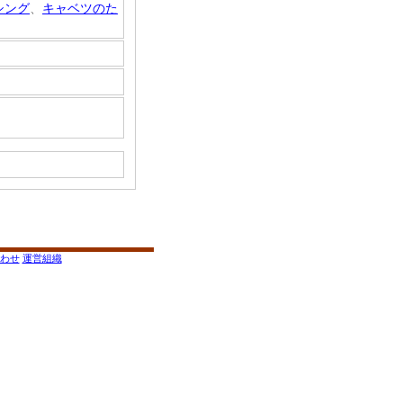
シング
、
キャベツのた
わせ
運営組織