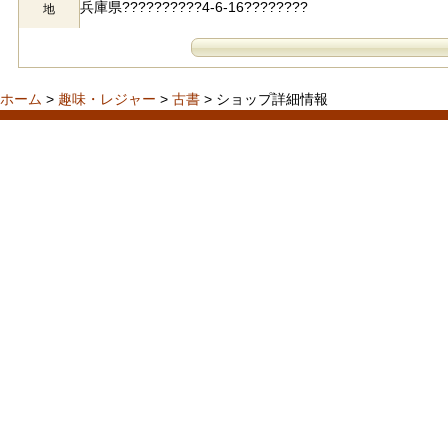
兵庫県??????????4-6-16????????
地
ホーム
>
趣味・レジャー
>
古書
> ショップ詳細情報