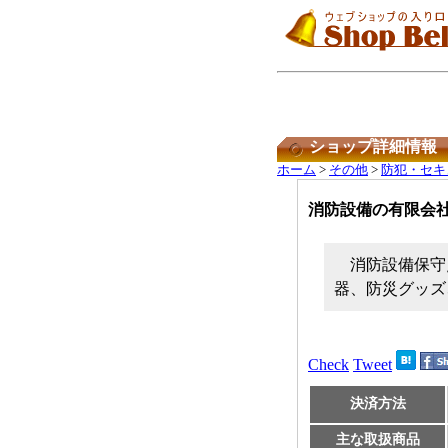
ショップ詳細情報
ホーム
>
その他
>
防犯・セキ
消防設備の有限会
消防設備保守
器、防災グッズ
Check
Tweet
決済方法
主な取扱商品