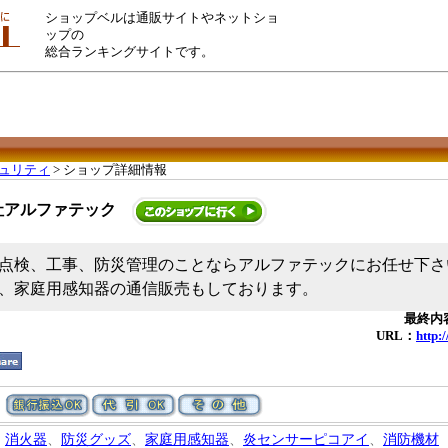
ショップベルは通販サイトやネットショ
ップの
総合ランキングサイトです。
ュリティ
> ショップ詳細情報
社アルファテック
点検、工事、防災管理のことならアルファテックにお任せ下さ
、家庭用感知器の通信販売もしております。
最終内容
URL：
http:
消火器
、
防災グッズ
、
家庭用感知器
、
炎センサーピコアイ
、
消防機材