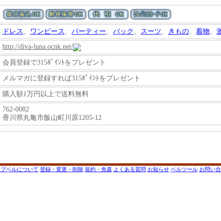
ドレス
、
ワンピース
、
パーティー
、
バック
、
スーツ
、
きもの
、
着物
、
http://diva-luna.ocnk.net/
会員登録で315ﾎﾟｲﾝﾄをプレゼント
メルマガに登録すれば315ﾎﾟｲﾝﾄをプレゼント
購入額1万円以上で送料無料
762-0082
香川県丸亀市飯山町川原1205-12
ップベルについて
登録・変更・削除
規約・免責
よくある質問
お知らせ
ベルツール
お問い合