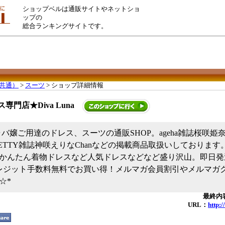
ショップベルは通販サイトやネットショ
ップの
総合ランキングサイトです。
共通）
>
スーツ
> ショップ詳細情報
専門店★Diva Luna
キャバ嬢ご用達のドレス、スーツの通販SHOP。ageha雑誌桜咲
BETTY雑誌神咲えりなChanなどの掲載商品取扱いしております
かんたん着物ドレスなど人気ドレスなどなど盛り沢山。即日発
レジット手数料無料でお買い得！メルマガ会員割引やメルマガ
☆*
最終内容
URL：
http:/