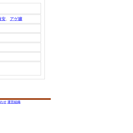
激安
、
アゲ嬢
わせ
運営組織