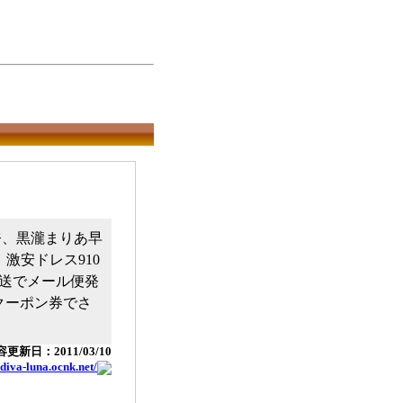
姫奈、黒瀧まりあ早
。激安ドレス910
送でメール便発
クーポン券でさ
更新日：2011/03/10
/diva-luna.ocnk.net/