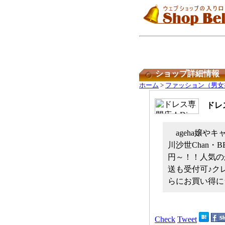
ショップ詳細情報
ホーム
>
ファッション（男女
ドレス
ageha嬢や
川沙世Chan・
円～！！人気の
送も受付可♪ク
らにお買い得に
Check
Tweet