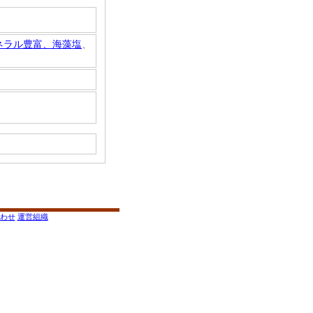
ネラル豊富、海藻塩
、
わせ
運営組織