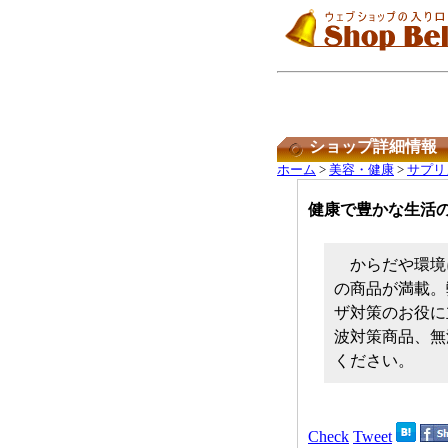
ショップ詳細情報
ホーム
>
美容・健康
>
サプリ
健康で豊かな生活
からだや環境
の商品が満載。
ザ対策のお役に
波対策商品、無
ください。
Check
Tweet