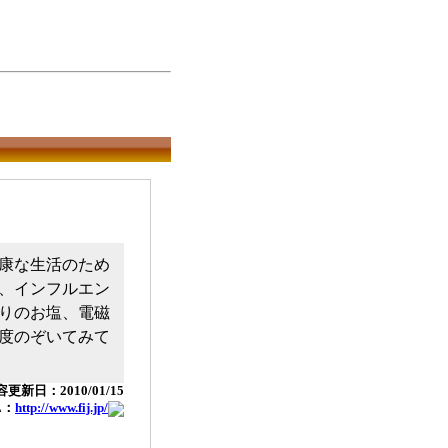
康な生活のため
、インフルエン
りのお塩、電磁
度のぞいてみて
更新日：2010/01/15
L：
http://www.fij.jp/