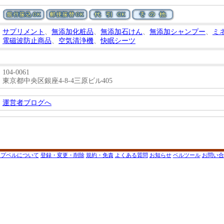
サプリメント
、
無添加化粧品
、
無添加石けん
、
無添加シャンプー
、
ミ
電磁波防止商品
、
空気清浄機
、
快眠シーツ
104-0061
東京都中央区銀座4-8-4三原ビル405
運営者ブログへ
ップベルについて
登録・変更・削除
規約・免責
よくある質問
お知らせ
ベルツール
お問い合