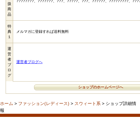
????????、???????、???、?????、???、??????、?????????、????
扱
商
品
特
典
メルマガに登録すれば送料無料
１
運
営
者
運営者ブログへ
ブ
ロ
グ
ショップのホームページへ
ホーム
>
ファッション(レディース)
>
スウィート系
> ショップ詳細情
報