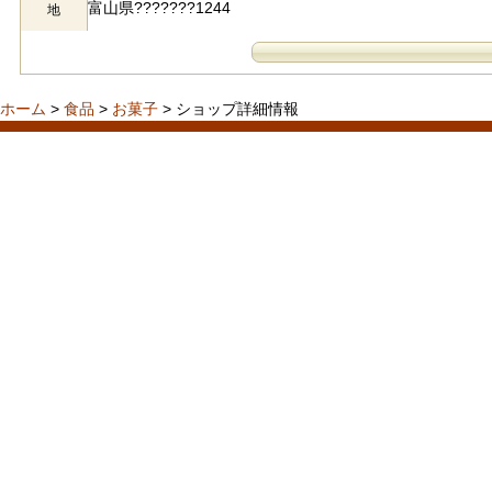
富山県???????1244
地
ホーム
>
食品
>
お菓子
> ショップ詳細情報