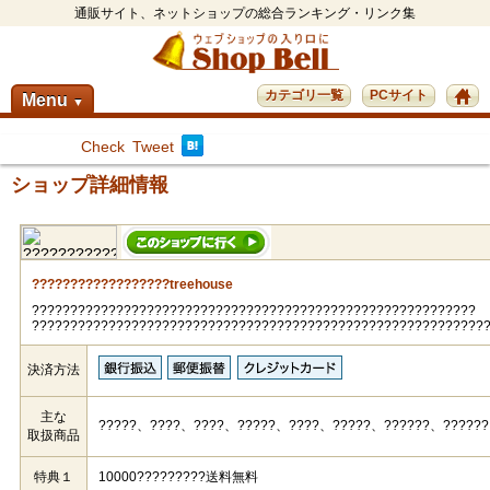
通販サイト、ネットショップの総合ランキング・リンク集
カテゴリ一覧
PCサイト
Menu
▼
Check
Tweet
ショップ詳細情報
??????????????????treehouse
??????????????????????????????????????????????????????????
???????????????????????????????????????????????????????????
決済方法
主な
?????、????、????、?????、????、?????、??????、??????
取扱商品
特典１
10000?????????送料無料