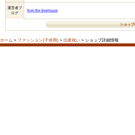
運営者ブ
from the treehouse
ログ
ショップ
ホーム
>
ファッション(子供用)
>
出産祝い
> ショップ詳細情報