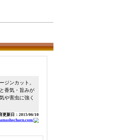
ージンカット。
と香気・旨みが
気や害虫に強く
更新日：2015/06/10
yamashochaen.com/