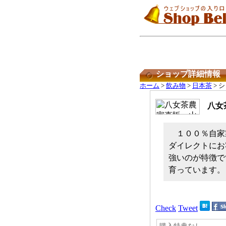
ショップ詳細情報
ホーム
>
飲み物
>
日本茶
> 
八女
１００％自家
ダイレクトにお
強いのが特徴で
育っています。
Check
Tweet