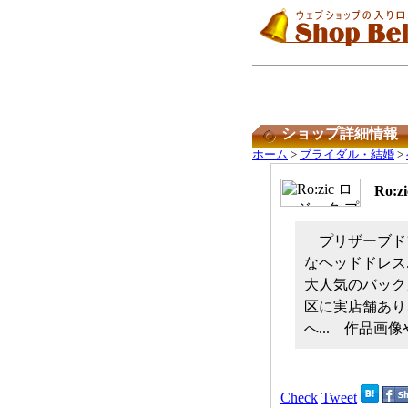
ショップ詳細情報
ホーム
>
ブライダル・結婚
>
Ro
プリザーブド
なヘッドドレス
大人気のバック
区に実店舗あり
へ... 作品
Check
Tweet