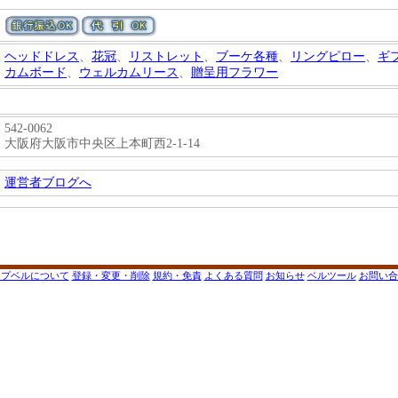
ヘッドドレス
、
花冠
、
リストレット
、
ブーケ各種
、
リングピロー
、
ギ
カムボード
、
ウェルカムリース
、
贈呈用フラワー
542-0062
大阪府大阪市中央区上本町西2-1-14
運営者ブログへ
ップベルについて
登録・変更・削除
規約・免責
よくある質問
お知らせ
ベルツール
お問い合