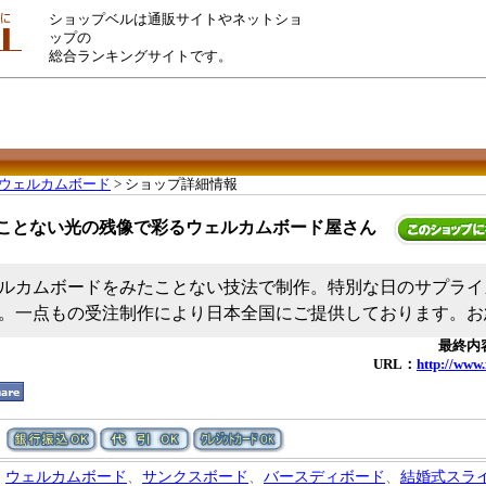
ショップベルは通販サイトやネットショ
ップの
総合ランキングサイトです。
ウェルカムボード
> ショップ詳細情報
ことない光の残像で彩るウェルカムボード屋さん
ルカムボードをみたことない技法で制作。特別な日のサプライ
。一点もの受注制作により日本全国にご提供しております。お
最終内容
URL：
http://www
ウェルカムボード
、
サンクスボード
、
バースディボード
、
結婚式スラ