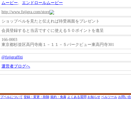
ムービー
、
エンドロールムービー
http://www.fujigra.com/store
ショップベルを見たと伝えれば待受画面をプレゼント
会員登録すると当店ですぐに使える５０ポイントを進呈
166-0003
東京都杉並区高円寺南１－１１－５パークビュー東高円寺301
@fujigraffiti
運営者ブログへ
ップベルについて
登録・変更・削除
規約・免責
よくある質問
お知らせ
ベルツール
お問い合