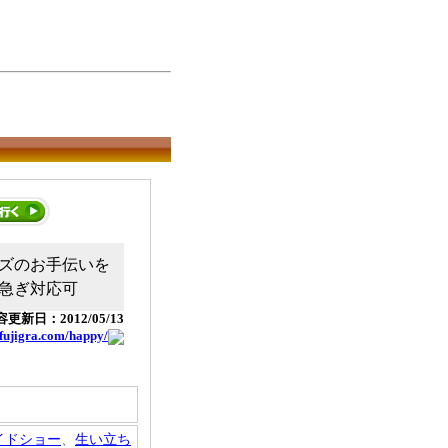
ズのお手伝いを
急ぎ対応可
更新日：2012/05/13
.fujigra.com/happy/
イドショー
、
生い立ち