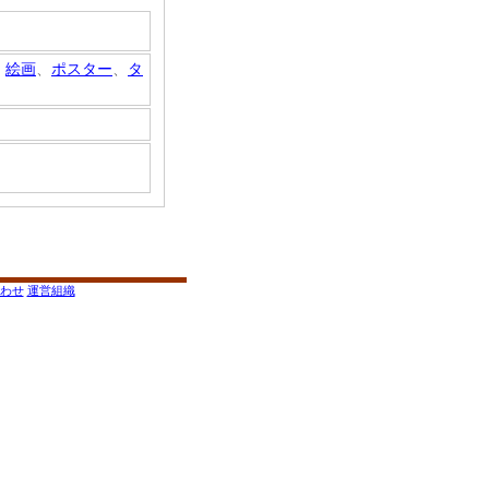
、
絵画
、
ポスター
、
タ
わせ
運営組織