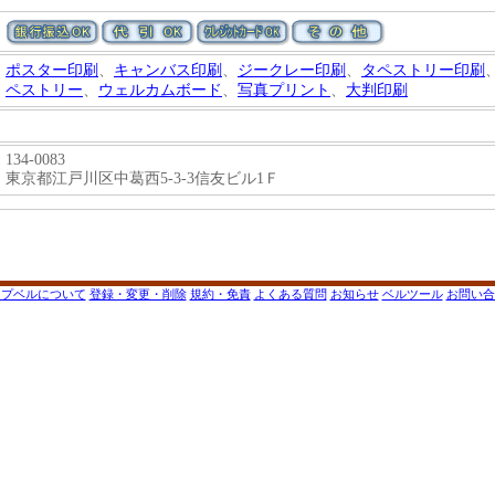
ポスター印刷
、
キャンバス印刷
、
ジークレー印刷
、
タペストリー印刷
ペストリー
、
ウェルカムボード
、
写真プリント
、
大判印刷
134-0083
東京都江戸川区中葛西5-3-3信友ビル1Ｆ
ップベルについて
登録・変更・削除
規約・免責
よくある質問
お知らせ
ベルツール
お問い合