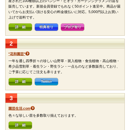
産された100種類以上のパンジー・ビオラ・ガーデンシクラメンの苗を
販売しています。新規会員登録でもれなく50ポイント進呈中。商品が届
いてからお支払い頂ける安心の料金後払いに対応。5,000円以上お買い
上げで送料です。
詳 細
特典有り
ブログ有り
2
*花和園芸*
一年を通し四季折々の珍しい山野草・斑入植物・食虫植物・高山植物・
希少品雪割草・着生ラン・野生ラン・一点ものなど多数販売しており、
ご予算に応じてご注文も承ります。
詳 細
Twitter
3
園芸生活.com
色々な珍しい苗を多数取り揃えております。
詳 細