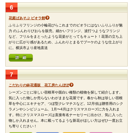
6
花庭ばあそぶ ビオラ館
ふりふりフリンジの小輪花びらこれまでのビオラにはないふりふりが魅
力 のふんわりびおらを販売。細かいフリンジ、波打つようなフリンジ
など、フリルをまとったような花姿がとってもキュート！花茎の立ち上
がりに広がり感があるため、ふんわりとまるでブーケのような仕上がり
に。横浜市より産地直送
詳 細
7
こだわりの鉢花通販 花工房たんぽぽ
シーズンごとに珍しい宿根草や面白い種類の植物を探して紹介します。
気に入った物しか売らないわがままな花屋です。春から秋は珍しい宿根
草を中心にエキナセア、つぼ型クレマチスなど。12月頃は贈答用のシク
ラメンやシンビジューム、1月〜4月はクリスマスローズに力を入れま
す。特にクリスマスローズは直接有名ナーセリーに出かけ、気に入った
物しか入れません。本に載ってるような新花がほしい方はぜひ一度お立
ち寄りください！