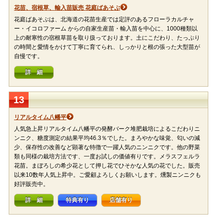
花苗、宿根草、輸入苗販売 花庭ばあそぶ
花庭ばあそぶは、北海道の花苗生産では定評のあるフローラカルチャ
ー・イコロファーム からの自家生産苗・輸入苗を中心に、1000種類以
上の耐寒性の宿根草苗を取り扱っております。土にこだわり、たっぷり
の時間と愛情をかけて丁寧に育てられ、しっかりと根の張った大型苗が
自慢です。
詳 細
13
リアルタイム八幡平
人気急上昇リアルタイム八幡平の発酵バーク堆肥栽培によるこだわりニ
ンニク、糖度測定の結果平均46.3％でした。まろやかな味覚、匂いの減
少、保存性の改善など顕著な特徴で一躍人気のニンニクです。他の野菜
類も同様の栽培方法です、一度お試しの価値有りです。メラスフェルラ
花苗。まぼろしの希少花として押し花でひそかな人気の花でした。販売
以来10数年人気上昇中。ご愛顧よろしくお願いします。燻製ニンニクも
好評販売中。
詳 細
特典有り
店舗有り