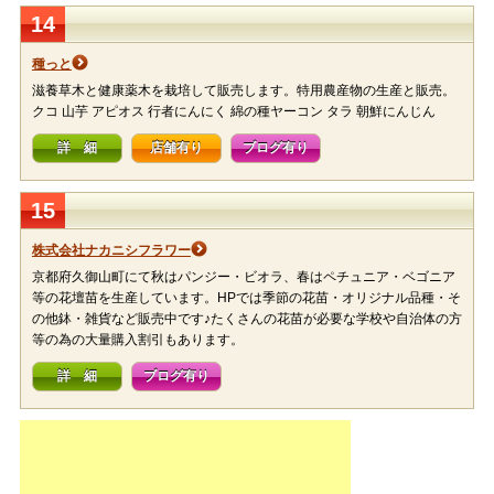
14
種っと
滋養草木と健康薬木を栽培して販売します。特用農産物の生産と販売。
クコ 山芋 アピオス 行者にんにく 綿の種ヤーコン タラ 朝鮮にんじん
詳 細
店舗有り
ブログ有り
15
株式会社ナカニシフラワー
京都府久御山町にて秋はパンジー・ビオラ、春はペチュニア・ベゴニア
等の花壇苗を生産しています。HPでは季節の花苗・オリジナル品種・そ
の他鉢・雑貨など販売中です♪たくさんの花苗が必要な学校や自治体の方
等の為の大量購入割引もあります。
詳 細
ブログ有り