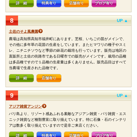
詳 細
特典有り
店舗有り
ブログ有り
8
UP ▲
土佐のそよ風農園
農場は高知県高知市福井町にあります。芝桜、いちごの苗がメインで、
その他に多年草の花苗の生産をしています。またヒマワリの種子やスミ
レ、ニチニチソウなど季節の鉢花の栽培も行っています。販売は地区の
直販所と土佐の街路市である日曜市での販売がメインです。栽培の品種
は多品種ですので１品種の生産量は多くありません。販売品目はすべて
当農場で生産された品物です。
詳 細
店舗有り
9
UP ▲
アジア雑貨アンジン
バリ島より、リゾート感あふれる素敵なアジアン雑貨・バリ雑貨・エス
ニック雑貨など種類豊富に取り揃えています。特に石像・石のインテリ
アは数多く取り揃えていますので是非ご来店ください。
詳 細
特典有り
店舗有り
ブログ有り