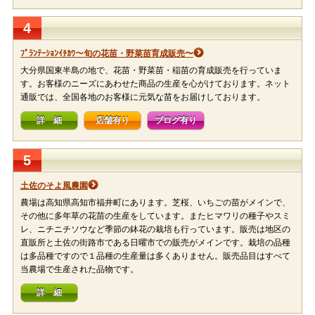
4
ﾌﾟﾗﾝﾃｰｼｮﾝｲﾁｶﾜ〜旬の花苗・野菜苗育成販売〜
大分県国東半島の地で、花苗・野菜苗・稲苗の育成販売を行っていま
す。お客様のニーズにあわせた商品の生産を心がけております。ネット
通販では、全国各地のお客様に元気な苗をお届けしております。
詳 細
店舗有り
ブログ有り
5
土佐のそよ風農園
農場は高知県高知市福井町にあります。芝桜、いちごの苗がメインで、
その他に多年草の花苗の生産をしています。またヒマワリの種子やスミ
レ、ニチニチソウなど季節の鉢花の栽培も行っています。販売は地区の
直販所と土佐の街路市である日曜市での販売がメインです。栽培の品種
は多品種ですので１品種の生産量は多くありません。販売品目はすべて
当農場で生産された品物です。
詳 細