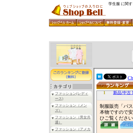
学生服 に関
Ch
1
新品/中古
ファッション(レディ
ース)
ファッション（メン
制服販売「パス
ズ）
本物ですので安
ファッション（男女共
ひご覧ください
通）
ファッション（アメカ