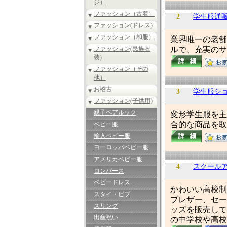
ジ）
ファッション（古着）
2
学生服通販の
ファッション(ドレス)
ファッション（和服）
業界唯一の老舗
ファッション(民族衣
ルで、充実のサ
装)
ファッション（その
他）
お稽古
3
学生服シ
ファッション(子供用)
親子ペアルック
変形学生服を主
合的な商品を取
ベビー服
輸入ベビー服
ヨーロッパベビー服
アメリカベビー服
4
スクール
ロンパース
ベビードレス
かわいい高校制
スタイ・ビブ
ブレザー、セー
スリング
ッズを販売して
出産祝い
の中学校や高校