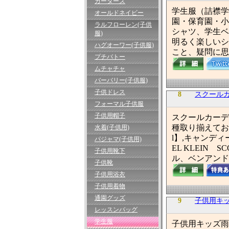
カーターズ
学生服（詰襟学
オールドネイビー
園・保育園・小
ラルフローレン(子供
シャツ、学生ベ
服)
明るく楽しいシ
ハグオーワー(子供服)
こと、疑問に思
プチバトー
ムチャチャ
バーバリー(子供服)
子供ドレス
8
スクールカー
フォーマル子供服
子供用帽子
スクールカーデ
種取り揃えており
水着(子供用)
l】,キャンディ
パジャマ(子供用)
EL KLEIN
子供用靴下
ル、ベンアンド
子供靴
子供用浴衣
子供用着物
通園グッズ
9
子供用キ
レッスンバッグ
学生服
子供用キッズ雨