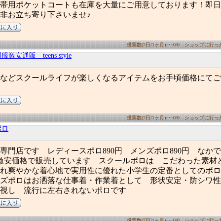
帯用ポケットコートも在庫を大量にご用意しております！即日
非お立ち寄り下さいませ♪
投票数(7日/1ヶ月)･･･0/0 ショップに行った数
激安通販 teens style
などスクールライフが楽しくなるアイテムをお手頃価格にてご
投票数(7日/1ヶ月)･･･0/0 ショップに行った数
ポロ
専門店です レディースポロ890円 メンズポロ890円 なか
超激安価格で販売しています スクールポロは こだわった素材
れ爽やかな着心地で実用性に優れた小学生の定番としてのポロ
ズポロはお洒落な仕事着・作業着として 形状安定・防シワ性
視し 流行に左右されないポロです
投票数(7日/1ヶ月)･･･0/0 ショップに行った数