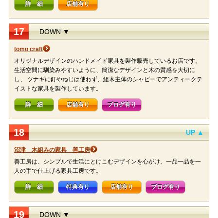
詳 細
店舗有り
17
DOWN ▼
tomo craft
オリジナルデザインのハンドメイド家具を製作販売しているお店です。
生活空間に馴染みやすいように、簡潔なデザインと木の質感を大切に
し、 ツナギに釘やねじは使わず、組木主体のシャビーでアンティークテ
イストな家具を製作しています。
詳 細
店舗有り
ブログ有り
18
UP ▲
沼津 木組みの家具 善工房
善工房は、シンプルで生活にとけこむデザインを心がけ、一品一品を一
人の手で仕上げる家具工房です。
詳 細
特典有り
店舗有り
ブログ有り
19
DOWN ▼