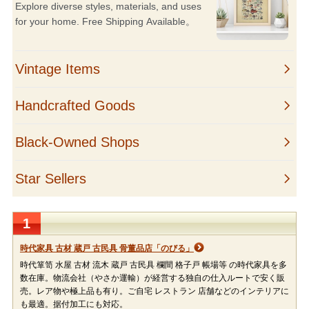
1
時代家具 古材 蔵戸 古民具 骨董品店「のびる」
時代箪笥 水屋 古材 流木 蔵戸 古民具 欄間 格子戸 帳場等 の時代家具を多
数在庫。物流会社（やさか運輸）が経営する独自の仕入ルートで安く販
売。レア物や極上品も有り。ご自宅 レストラン 店舗などのインテリアに
も最適。据付加工にも対応。