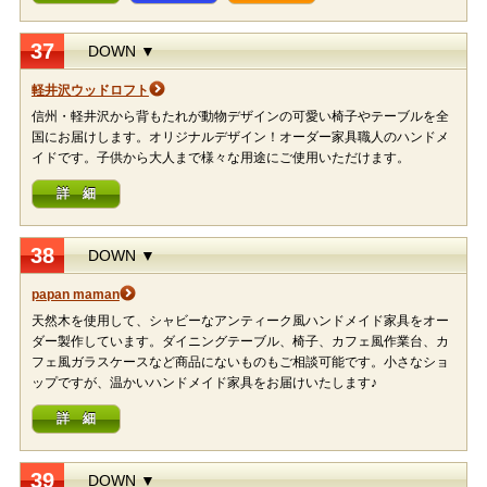
37
DOWN ▼
軽井沢ウッドロフト
信州・軽井沢から背もたれが動物デザインの可愛い椅子やテーブルを全
国にお届けします。オリジナルデザイン！オーダー家具職人のハンドメ
イドです。子供から大人まで様々な用途にご使用いただけます。
詳 細
38
DOWN ▼
papan maman
天然木を使用して、シャビーなアンティーク風ハンドメイド家具をオー
ダー製作しています。ダイニングテーブル、椅子、カフェ風作業台、カ
フェ風ガラスケースなど商品にないものもご相談可能です。小さなショ
ップですが、温かいハンドメイド家具をお届けいたします♪
詳 細
39
DOWN ▼