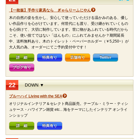
【一枚板】手作り家具なら ぎゃらりーふじやん
木の自然の姿を生かし、安心して使っていただける温かみのある、優し
い作品作りを心がけています。何世代にも渡り、受け継がれていくもの
を心掛けて、大切に制作しています。世に物があふれている時代だから
こそ、使い捨てではない「ほんもの」にふれてみませんか？期間延長
中、送料無料あり。木のトイレット・ペーパーホルダー（￥5,250−）が
大人気の為、オーダーにてご予約受付中です！
詳 細
特典有り
店舗有り
Twitter
ブログ有り
22
DOWN ▼
ブルーハイ Living with the SEA
オリジナルインテリア＆セレクト商品販売。テーブル・ミラー・ティシ
ュケース・ハワイアン雑貨 etc... 海をテーマにしたインテリア オンライ
ンショップ
詳 細
特典有り