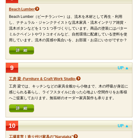
Beach Lumber
Beach Lumber（ビーチランバー）は、流木を木材として再生・利用
し、ナチュラル・ジャンクテイストな流木家具・流木インテリア雑貨・
流木ボタンなどを１つ１つ手づくりしています。商品の塗装にはバター
ミルクペイントやワトコオイルなど、自然環境に配慮している塗料を使
用しています。流木の質感や風合いを、お部屋・お店にいかがですか？
詳 細
9
UP ▲
工房 梁 -Furniture & Craft Work Studio-
工房 梁では、キッチンなどの家具全般から小物まで、木の呼吸が身近に
感じられる暮らし、ライフスタイルに合った心地よい空間作りをお客様
へご提案しております。無垢材のオーダー家具製作も承ります。
詳 細
10
UP ▲
工場直営！造り付け家具の"Narutaka"