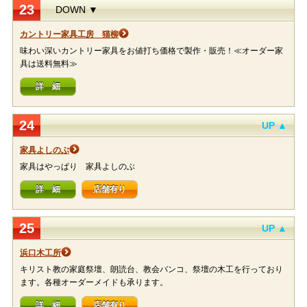
23
DOWN ▼
カントリー家具工房 猫柳
味わい深いカントリー家具をお値打ち価格で製作・販売！≪オーダー家
具は送料無料≫
詳 細
24
UP ▲
家具よしのぶ
家具はやっぱり 家具よしのぶ
詳 細
店舗有り
25
UP ▲
浜口木工所
キリスト教の家庭祭壇、朗読台、教会バンコ、祭壇の木工を行っており
ます。各種オーダーメイドも承ります。
詳 細
店舗有り