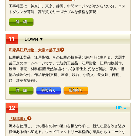
工事範囲は、神奈川、東京、静岡。中間マージンがかからない分、コス
トダウンが可能。高品質でリーズナブルな価格を実現！
詳 細
11
DOWN ▼
和家具江戸指物 大淵木芸工房
伝統的工芸品 江戸指物、その伝統の技を受け継ぎ今に生きる、大渕木
芸工房のホームページです。伝統的工芸品・江戸指物・江戸指物製作、
展示、販売・材料(国産天然無垢材・拭き漆仕上げ)など解説、家具・指
物の修理受付、作品紹介(文机、座卓、鏡台、小物入、長火鉢、飾棚、
盆、煙草盆等)等。
詳 細
特典有り
店舗有り
12
UP ▲
『我流慕』
流木を使用し、その素材の持つ魅力を損なわずに、新たな息を吹き込み
価値ある物へ変える。ウッドファクトリー本格的な家具からユニークな