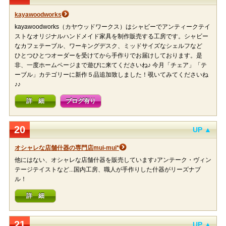
kayawoodworks
kayawoodworks（カヤウッドワークス）はシャビーでアンティークテイ
ストなオリジナルハンドメイド家具を制作販売する工房です。シャビー
なカフェテーブル、ワーキングデスク、ミッドサイズなシェルフなど
ひとつひとつオーダーを受けてから手作りでお届けしております。是
非、一度ホームページまで遊びに来てくださいね♪ 今月「チェア」「テ
ーブル」カテゴリーに新作５品追加致しました！覗いてみてくださいね
♪♪
詳 細
ブログ有り
20
UP ▲
オシャレな店舗什器の専門店mui-mui*
他にはない、オシャレな店舗什器を販売しています♪アンテーク・ヴィン
テージテイストなど...国内工房、職人が手作りした什器がリーズナブ
ル！
詳 細
21
UP ▲