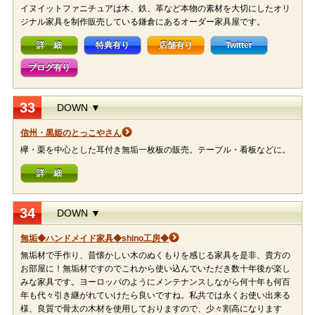
イヌイットファニチュアは木、鉄、革など本物の素材を大切にしたオリ
ジナル家具を制作販売している鎌倉にあるオーダー家具屋です。
詳 細
特典有り
店舗有り
Twitter
ブログ有り
33
DOWN ▼
信州・黒姫のとっこやさん
欅・栗を中心とした耳付き無垢一枚板の販売。テーブル・看板などに。
詳 細
34
DOWN ▼
無垢◆ハンドメイド家具◆shino工房◆
無垢材で手作り、昔懐かしい木のぬくもりを感じる家具を是非、貴方の
お部屋に！無垢材ですのでこれから使い込んでいただき数十年後が楽し
みな家具です。ヨーロッパのようにメンテナンスしながら何十年も何百
年も代々引き継がれていけたら良いですね。私共では永くお使い出来る
様、良質で骨太の木材を使用しておりますので、少々割高になります