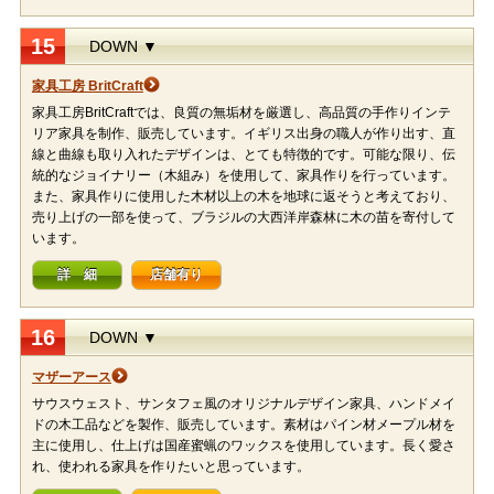
15
DOWN ▼
家具工房 BritCraft
家具工房BritCraftでは、良質の無垢材を厳選し、高品質の手作りインテ
リア家具を制作、販売しています。イギリス出身の職人が作り出す、直
線と曲線も取り入れたデザインは、とても特徴的です。可能な限り、伝
統的なジョイナリー（木組み）を使用して、家具作りを行っています。
また、家具作りに使用した木材以上の木を地球に返そうと考えており、
売り上げの一部を使って、ブラジルの大西洋岸森林に木の苗を寄付して
います。
詳 細
店舗有り
16
DOWN ▼
マザーアース
サウスウェスト、サンタフェ風のオリジナルデザイン家具、ハンドメイ
ドの木工品などを製作、販売しています。素材はパイン材メープル材を
主に使用し、仕上げは国産蜜蝋のワックスを使用しています。長く愛さ
れ、使われる家具を作りたいと思っています。