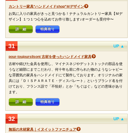
カントリー家具*ハンドメイドshop*Ｍデザイン
お気に入りの家具がきっと見つかる！ナチュラルカントリー家具【Ｍデ
ザイン】１つ１つ心を込めてお作り致します♪オーダーも受付中〜
詳 細
特典有り
31
UP ▲
pour-toujoursilsont 古材を使ったハンドメイド家具
古材や錆びた金具を使用し、マイナスネジやデットストックの部品を使
うなど細部にまでこだわり、何十年も前に作られた物のようなシャビー
な雰囲気の家具をハンドメイドにて製作しております。オリジナルの家
具には「ＤＩＳＰＡＲＡＴＥ・ディスパレート」というブランド名を付
けており、フランス語で「不恰好」とか「ちぐはぐ」などの意味があり
ます。
詳 細
特典有り
32
UP ▲
無垢の木材家具｜イヌイットファニチュア