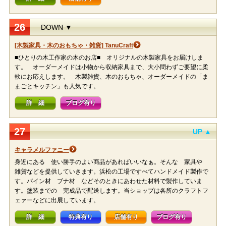
26
DOWN ▼
[木製家具・木のおもちゃ・雑貨] TanuCraft
■ひとりの木工作家の木のお店■ オリジナルの木製家具をお届けしま
す。 オーダーメイドは小物から収納家具まで、大小問わずご要望に柔
軟にお応えします。 木製雑貨、木のおもちゃ、オーダーメイドの「ま
まごとキッチン」も人気です。
詳 細
ブログ有り
27
UP ▲
キャラメルファニー
身近にある 使い勝手のよい商品があればいいなぁ。そんな 家具や
雑貨などを提供していきます。浜松の工場ですべてハンドメイド製作で
す。パイン材 ブナ材 などそのときにあわせた材料で製作していま
す。塗装までの 完成品で配送します。当ショップは各所のクラフトフ
ェァーなどに出展しています。
詳 細
特典有り
店舗有り
ブログ有り