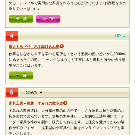
める シンプルで実用的な家具を作ろうと心がけています♪お部屋を木の
香りでいっぱいに♪
詳 細
ブログ有り
4
UP ▲
職人をめざせ 木工駆け込み塾
仕事をしながら木工を学べる場所を！という塾長の熱い想いから2000年
に始まったこの塾。 キッカケは違うけど丁寧に木と道具と向かい合う塾
生がここにはいます。
詳 細
5
DOWN ▼
家具工房＋雑貨 すみれの散歩道
すみれの散歩道は、大分県玖珠の山の中で、小さな家具工房と雑貨のお
店を夫婦で営んでいます。無垢の木を使い、伝統的な工法を用いて、オ
ーダー家具や小物を製作、販売しております。ご注文を受けてからの製
作が中心ですが、ご提案型の小家具や小物はオンラインショップでも販
売いたします。