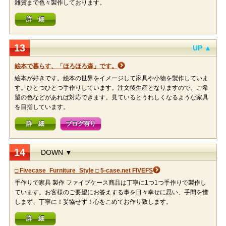
雑貨まで色々製作しております。
詳 細
13
UP ▲
絵本で暮らす、「ほろほろ森」です。
絵本が好きです。絵本の世界をイメージして家具や小物を製作していま
す。ひとつひとつ手作りしています。注文後生産となりますので、ご希
望の色などがあれば対応できます。見ているとうれしくなるような家具
を目指しています。
詳 細
ブログ有り
14
DOWN ▼
□ Fivecase_Furniture_Style □ 5-case.net FIVEFS
手作りで家具 製作 ファイブケース商品は丁寧に1つ1つ手作りで製作し
ています。お客様のご要望にお答えする事を日々幸せに思い、手間を惜
しまず、丁寧に！妥協せず！心をこめてお作り致します。
詳 細