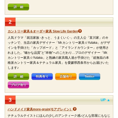
詳 細
2
カントリー家具＆オーダー家具 Slow Life Garden
人気ドラマ「就活家族 -きっと、うまくいく-」の主人公「富川家」のキ
ッチンで、当店の家具デザイナー「Mr.カントリー家具☆Yutaka」がデザ
インを手掛けた「カップボード」と「アイランドカウンター」が使用さ
れました。“確かな品質”と“本物”へのこだわり…プロのデザイナー「Mr.
カントリー家具☆Yutaka」と熟練の家具職人達が手掛けた「総無垢の本
格派カントリー家具＆ナチュラル家具」を愛媛県西条市からお届けいた
します♪
詳 細
特典有り
店舗有り
Twitter
ブログ有り
3
UP ▲
ハンドメイド家具more-grain(モアグレイン）
ナチュラルテイストにほんの少しのアンティーク感♪どんな部屋にもなじ