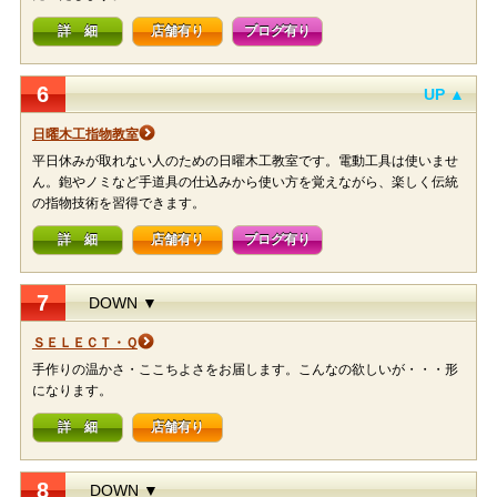
詳 細
店舗有り
ブログ有り
6
UP ▲
日曜木工指物教室
平日休みが取れない人のための日曜木工教室です。電動工具は使いませ
ん。鉋やノミなど手道具の仕込みから使い方を覚えながら、楽しく伝統
の指物技術を習得できます。
詳 細
店舗有り
ブログ有り
7
DOWN ▼
ＳＥＬＥＣＴ・Ｑ
手作りの温かさ・ここちよさをお届します。こんなの欲しいが・・・形
になります。
詳 細
店舗有り
8
DOWN ▼