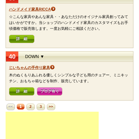
ハンドメイド家具RICCA
☆こんな家具やあんな家具・・あなただけのオイジナル家具創ってみて
はいかがですか。当ショップのハンドメイド家具のカスタマイズもお手
頃価格で販売致します。一度お気軽にご相談ください。
詳 細
40
DOWN ▼
じいちゃんの手作り家具
木のぬくもりあふれる優しくシンプルな子ども用のチェアー、ミニキッ
チン、おもちゃ箱などを制作、販売しています。
詳 細
ブログ有り
1
<<
2
3
>>