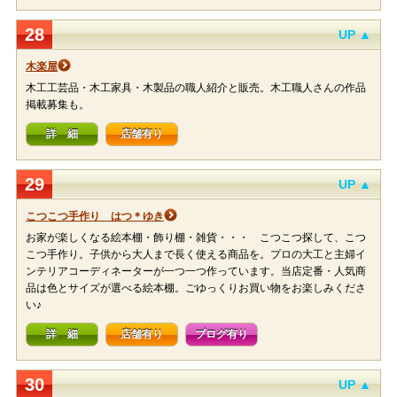
28
UP ▲
木楽屋
木工工芸品・木工家具・木製品の職人紹介と販売。木工職人さんの作品
掲載募集も。
詳 細
店舗有り
29
UP ▲
こつこつ手作り はつ＊ゆき
お家が楽しくなる絵本棚・飾り棚・雑貨・・・ こつこつ探して、こつ
こつ手作り。子供から大人まで長く使える商品を。プロの大工と主婦イ
ンテリアコーディネーターが一つ一つ作っています。当店定番・人気商
品は色とサイズが選べる絵本棚。ごゆっくりお買い物をお楽しみくださ
い♪
詳 細
店舗有り
ブログ有り
30
UP ▲