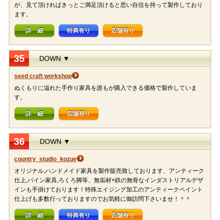
が、見て頂ければきっとご満足頂けると思い自信を持って製作しており
ます。
詳 細
特典有り
店舗有り
35
DOWN ▼
seed craft workshop
ぬくもりに溢れた手作り家具を誰もが購入できる価格で製作していま
す。
詳 細
店舗有り
36
DOWN ▼
country_studio_kozue
オリジナル,ハンドメイド家具を製作販売致しております、アンティーク
仕上,パイン家具,ろくろ脚等、無垢材×鉄の無骨なインダストリアルデザ
インも手掛けております！特殊エイジング加工のアンティークペイント
仕上げも多数行っておりますのでお気軽に御訪問下さいませ！＾＾
詳 細
特典有り
店舗有り