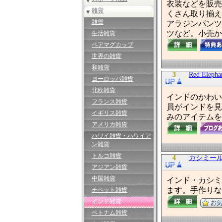
衣装などを販売
雑貨
くさん取り揃え
雑貨
アラジンパンツ
ツなど。小売か
生活雑貨
ペアマグカップ
世界の雑貨
和雑貨
3
Red Elepha
ヨーロッパ雑貨
北欧雑貨
インドのかわい
フランス雑貨
員がインドを見
イギリス雑貨
みのアイテムを
アメリカ雑貨
ハワイ雑貨・ハワイア
ン雑貨
トルコ雑貨
4
カシミール
アジアン雑貨
中国雑貨
インド・カシミ
ます。手作りな
チベット雑貨
インド雑貨
ベトナム雑貨