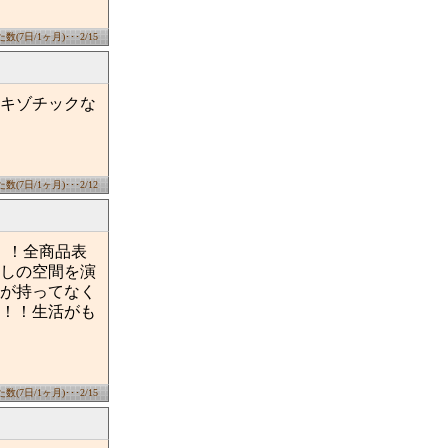
(7日/1ヶ月)･･･2/15
エキゾチックな
(7日/1ヶ月)･･･2/12
中！！全商品表
しの空間を演
が持ってなく
！！生活がも
ジ
(7日/1ヶ月)･･･2/15