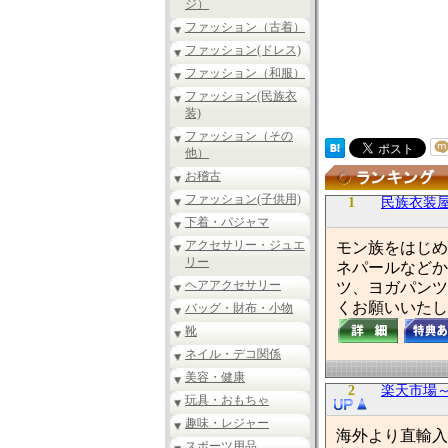
ジ）
ファッション（古着）
ファッション(ドレス)
ファッション（和服）
ファッション(民族衣
装)
ファッション（その
他）
お稽古
ファッション(子供用)
1
民族衣装屋As
下着・パジャマ
アクセサリー・ジュエ
モン族をはじめ
リー
ネパールなどか
ヘアアクセサリー
ツ、ヨガパンツ
くお願いいたし
バッグ・財布・小物
靴
ネイル・デコ関係
美容・健康
2
楽天市場
玩具・おもちゃ
趣味・レジャー
海外より直輸入
スポーツ用品