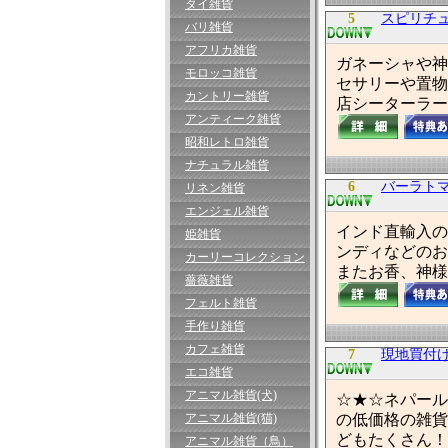
タイ雑貨
5
スピリチュア
バリ雑貨
アフリカ雑貨
ガネーシャや神
モロッコ雑貨
セサリーや置物
カントリー雑貨
店シーターラー
アンティーク雑貨
昭和レトロ雑貨
ナチュラル雑貨
6
バーラト
リネン雑貨
エンジェル雑貨
インド直輸入の
姫雑貨
ンディなどのお
カーリーコレクション
またお香、神様
薔薇雑貨
フェルト雑貨
手作り雑貨
カフェ雑貨
7
現地買付け
エコ雑貨
アニマル雑貨(犬)
☆★☆ネパール
アニマル雑貨(猫)
の低価格の雑貨
どもたくさん！
アニマル雑貨（鳥）