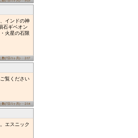
(7日/1ヶ月)･･･3/23
、インドの神
隕石ギベオン
・火星の石限
(7日/1ヶ月)･･･2/17
ご覧ください
(7日/1ヶ月)･･･2/14
。エスニック