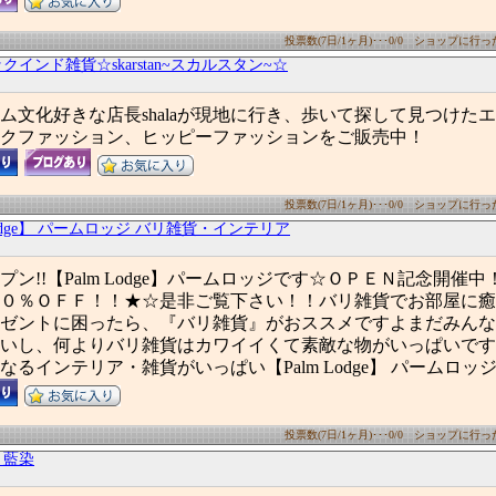
投票数(7日/1ヶ月)･･･0/0 ショップに行った数
クインド雑貨☆skarstan~スカルスタン~☆
ム文化好きな店長shalaが現地に行き、歩いて探して見つけた
クファッション、ヒッピーファッションをご販売中！
投票数(7日/1ヶ月)･･･0/0 ショップに行った数
Lodge】 パームロッジ バリ雑貨・インテリア
プン!!【Palm Lodge】パームロッジです☆ＯＰＥＮ記念開催
０％ＯＦＦ！！★☆是非ご覧下さい！！バリ雑貨でお部屋に癒
ゼントに困ったら、『バリ雑貨』がおススメですよまだみんな
いし、何よりバリ雑貨はカワイイくて素敵な物がいっぱいです
るインテリア・雑貨がいっぱい【Palm Lodge】 パームロッ
投票数(7日/1ヶ月)･･･0/0 ショップに行った数
 藍染