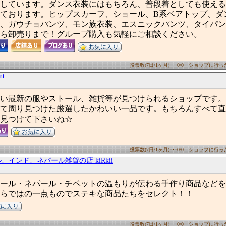
しています。ダンス衣装にはもちろん、普段着としても使える
ております。ヒップスカーフ、ショール、B系ベアトップ、ダ
、ガウチョパンツ、モン族衣装、エスニックパンツ、タイパン
ら卸売りまで！グループ購入も気軽にご相談ください。
投票数(7日/1ヶ月)･･･0/0 ショップに行った数
nt
い最新の服やストール、雑貨等が見つけられるショップです。
て周り見つけた厳選したかわいい一品です。もちろんすべて直
見つけて下さいね☆
投票数(7日/1ヶ月)･･･0/0 ショップに行った数
、インド、ネパール雑貨の店 kiRkii
ール・ネパール・チベットの温もりが伝わる手作り商品などを
らではの一点ものでステキな商品たちをセレクト！！
投票数(7日/1ヶ月)･･･0/0 ショップに行った数