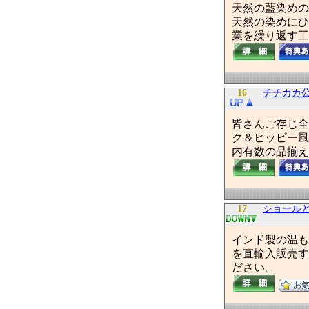
天然の藍染めの
天然の染めにひ
業を繰り返す工
16
チチカカ
皆さんご存じ全
ク＆ヒッピー風
内有数の品揃え
17
ショール
インド製の温も
を直輸入販売す
ださい。