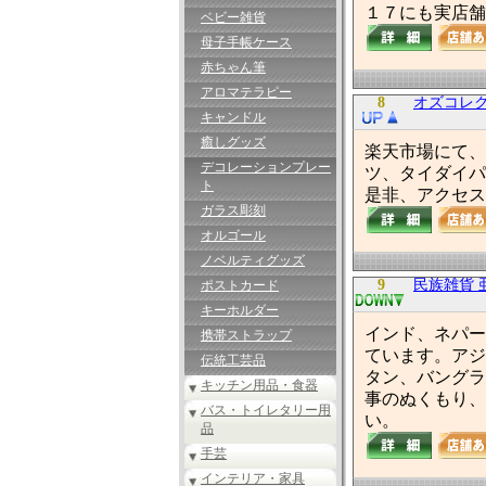
１７にも実店舗
ベビー雑貨
母子手帳ケース
赤ちゃん筆
アロマテラピー
8
オズコレ
キャンドル
癒しグッズ
楽天市場にて、
デコレーションプレー
ツ、タイダイパ
ト
是非、アクセス
ガラス彫刻
オルゴール
ノベルティグッズ
9
民族雑貨 
ポストカード
キーホルダー
インド、ネパー
携帯ストラップ
ています。アジ
伝統工芸品
タン、バングラ
キッチン用品・食器
事のぬくもり、
バス・トイレタリー用
い。
品
手芸
インテリア・家具