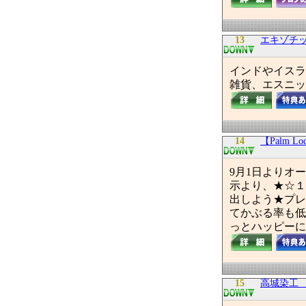
13
エキゾチッ
インドやイスラ
雑貨、エスニッ
14
【Palm 
9月1日よりオー
示より、★☆１
出しよう★プレ
てかぶる率も低
っとハッピーにな
15
高城染工