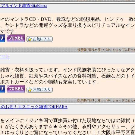
ルインド雑貨SitaRama
々のマントラCD・DVD、数珠などの瞑想用品、ヒンドゥー教
、ヤントラなどの開運グッズを取り扱うスピリチュアルなイン
マです.
投票数(7日/1ヶ月)･･･0/0 ショップに行った数
マート
雑貨・衣料を扱っています。インド民族衣装にぴったりなアク
しゃれ雑貨、紅茶やスパイスなどの食料雑貨、石鹸などのトイ
ポストカードなどの小物類も充実しています。
投票数(7日/1ヶ月)･･･0/0 ショップに行った数
のお店！エスニック雑貨POKHARA
をメインにアジア各国で直接買い付けた現地ならではの雑貨（
）がたくさんあります☆★☆その他、衣料やアクセサリー、フ
！ゆっくりとご覧になっていってください！！大阪市平野区喜