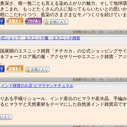
奥深さ、唯一無二とも言える染め上がりの魅力、そして地球環
きこまれ、もっとたくさんの人に知ってもらいたいとの思いか
程にこだわりつつ、藍染のさまざまなモノつくりを続けていま
投票数(7日/1ヶ月)･･･0/0 ショップに行った数
公式ショップ エスニック服・エスニック雑貨
国展開のエスニック雑貨「チチカカ」の公式ショッピングサイ
＆フォークロア風の服・アクセサリーやエスニック雑貨・アジ
。
投票数(7日/1ヶ月)･･･0/0 ショップに行った数
とインド雑貨のお店 ヒマラヤンナチュラル
りある手織りショール、インド産出のヒマラヤ産水晶、手編み
るヒマラヤと天然素材をテーマにした自然派インド雑貨店です