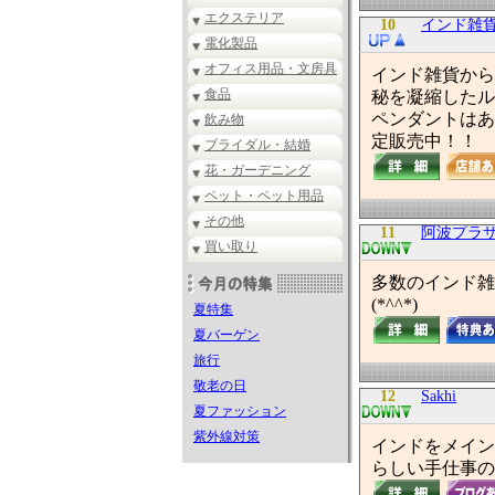
エクステリア
10
インド雑
電化製品
オフィス用品・文房具
インド雑貨から
食品
秘を凝縮したル
ペンダントはあ
飲み物
定販売中！！
ブライダル・結婚
花・ガーデニング
ペット・ペット用品
その他
11
阿波プラザ 
買い取り
多数のインド雑
(*^^*)
夏特集
夏バーゲン
旅行
敬老の日
12
Sakhi
夏ファッション
紫外線対策
インドをメイン
らしい手仕事の