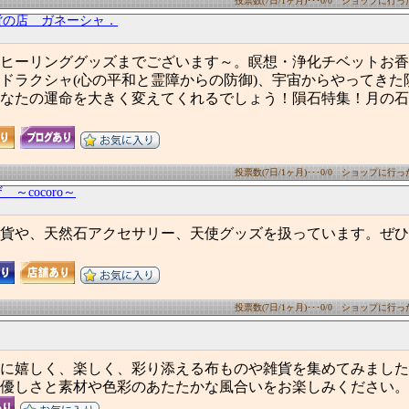
投票数(7日/1ヶ月)･･･0/0 ショップに行った数
貨の店 ガネーシャ．
ヒーリンググッズまでございます～。瞑想・浄化チベットお香
ドラクシャ(心の平和と霊障からの防御)、宇宙からやってきた
なたの運命を大きく変えてくれるでしょう！隕石特集！月の石
投票数(7日/1ヶ月)･･･0/0 ショップに行った数
～cocoro～
貨や、天然石アクセサリー、天使グッズを扱っています。ぜひ
投票数(7日/1ヶ月)･･･0/0 ショップに行った数
に嬉しく、楽しく、彩り添える布ものや雑貨を集めてみました
優しさと素材や色彩のあたたかな風合いをお楽しみください。